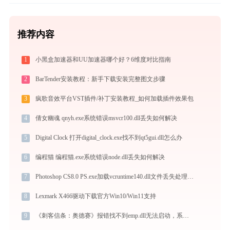
推荐内容
1
小黑盒加速器和UU加速器哪个好？6维度对比指南
2
BarTender安装教程：新手下载安装完整图文步骤
3
疯歌音效平台VST插件/补丁安装教程_如何加载插件效果包
4
倩女幽魂 qnyh.exe系统错误msvcr100.dll丢失如何解决
5
Digital Clock 打开digital_clock.exe找不到qt5gui.dll怎么办
6
编程猫 编程猫.exe系统错误node.dll丢失如何解决
7
Photoshop CS8.0 PS.exe加载vcruntime140.dll文件丢失处理办法
8
Lexmark X466驱动下载官方Win10/Win11支持
9
《刺客信条：奥德赛》报错找不到emp.dll无法启动，系统缺少emp.dll的4个正确修复方法