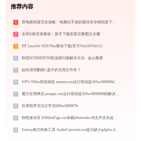
推荐内容
1
雷电模拟器完全攻略：电脑玩手游的最佳安卓模拟器下载安装与优化配置指南
2
全民K歌安装教程：新手下载安装完整图文步骤
3
HP LaserJet 1020 Plus驱动下载(官方Win10/Win11)
4
联想M7600D打印机连接问题解决方法 - 金山毒霸
5
如何清理删除C盘中的无用文件夹？
6
WPS Office错误报告 transerr.exe运行错误提示0xc000000d的解决办法
7
魔方应用商店 pcaspac.exe运行错误提示0xc0000096的解决办法
8
应用程序无法正常启动0xc000007b
9
快吧迷你页 K8MiniPage.exe加载k8uirender.dll文件丢失处理办法
10
Eufony格式转换工具 AudioConverter.exe提示缺少gdiplus.dll文件的解决办法