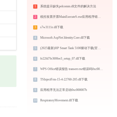
1
系统提示缺失pelcomm.dll文件的解决方法
2
税控发票开票MainExecuteS.exe应用程序错误0xc000000d解决方法
3
s7w3111e.dll下载
4
Microsoft.AspNet.Identity.Core.dll下载
5
(2025最新)HP Smart Tank 5100驱动下载(官方)-支持Win10/Win11
6
fe22fd7fe369fee3_setup_07.dll下载
7
WPS Office错误报告 transerr.exe错误码0xc000000d处理办法
8
TSInjectFrm-15-4-22760-205.dll下载
9
应用程序无法正常启动0xc000007b
10
RespiratoryMovement.dll下载