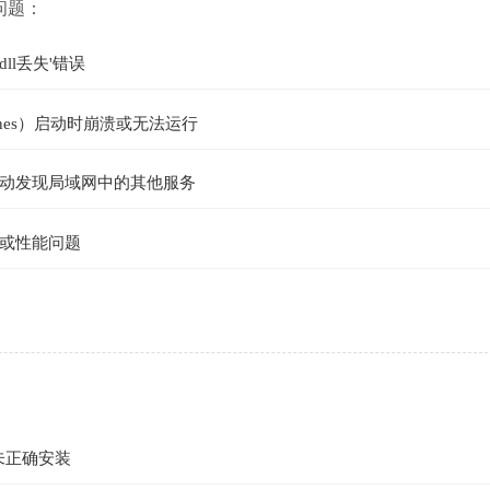
下问题：
dll丢失'错误
unes）启动时崩溃或无法运行
动发现局域网中的其他服务
或性能问题
未正确安装