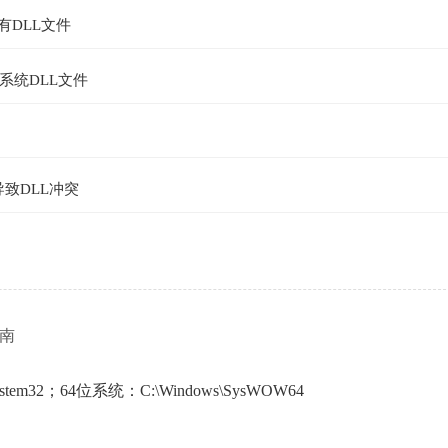
有DLL文件
系统DLL文件
导致DLL冲突
指南
em32；64位系统：C:\Windows\SysWOW64