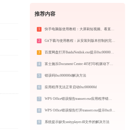
推荐内容
1
快手电脑版使用教程：大屏刷短视频、看直播与PC直播伴侣一站式指南
2
Git下载与使用教程：从安装到版本控制的完整指南
3
百度网盘打开BaiduNetdisk.exe提示0xc000007b错误码怎么办
4
富士施乐Document Centre 405打印机驱动下载与安装指南：一步步教您操作
5
错误码0xc000000d解决方法
6
应用程序无法正常启动0xc000000d
7
WPS Office错误报告transerr.exe应用程序错误0xc000000d解决方法
8
WPS Office错误报告打开transerr.exe提示0xc000000d错误码怎么办
9
系统提示缺失unityplayer.dll文件的解决方法