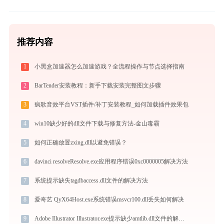
推荐内容
1
小黑盒加速器怎么加速游戏？全流程操作与节点选择指南
2
BarTender安装教程：新手下载安装完整图文步骤
3
疯歌音效平台VST插件/补丁安装教程_如何加载插件效果包
4
win10缺少好的dll文件下载与修复方法-金山毒霸
5
如何正确放置zxing.dll以避免错误？
6
davinci resolveResolve.exe应用程序错误0xc0000005解决方法
7
系统提示缺失tagdbaccess.dll文件的解决方法
8
爱奇艺 QyX64Host.exe系统错误msvcr100.dll丢失如何解决
9
Adobe Illustrator Illustrator.exe提示缺少amtlib.dll文件的解决办法