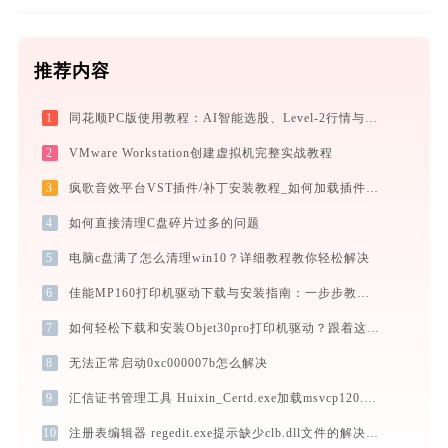
推荐内容
1
同花顺PC版使用教程：AI智能选股、Level-2行情与极速交易一站式炒股指南
2
VMware Workstation创建虚拟机完整实战教程
3
疯歌音效平台VST插件/补丁安装教程_如何加载插件效果包
4
如何直接清理C盘碎片过多的问题
5
电脑c盘满了怎么清理win10？详细教程教你轻松解决
6
佳能MP160打印机驱动下载与安装指南：一步步教您操作
7
如何轻松下载和安装Objet30pro打印机驱动？跟着这篇指南走
8
无法正常启动0xc000007b怎么解决
9
汇信证书管理工具 Huixin_Certd.exe加载msvcp120.dll文件丢失处理办法
10
注册表编辑器 regedit.exe提示缺少clb.dll文件的解决办法