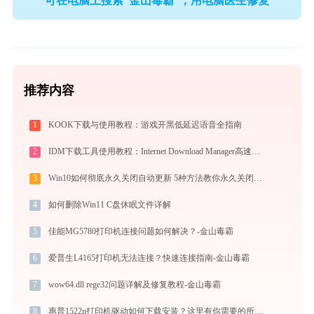
可在电脑上搜索“金山毒霸”，用电脑医生修复
推荐内容
1
KOOK下载与使用教程：游戏开黑低延迟语音全指南
2
IDM下载工具使用教程：Internet Download Manager高速下载与视频抓取完全指南
3
Win10如何彻底永久关闭自动更新 5种方法教你永久关闭win10自动更新
4
如何删除Win11 C盘休眠文件详解
5
佳能MG5780打印机连接问题如何解决？-金山毒霸
6
爱普生L4165打印机无法连接？快速连接指南-金山毒霸
7
wow64.dll rege32问题详解及修复教程-金山毒霸
8
惠普1522n打印机驱动如何下载安装？这里有你需要的所有信息