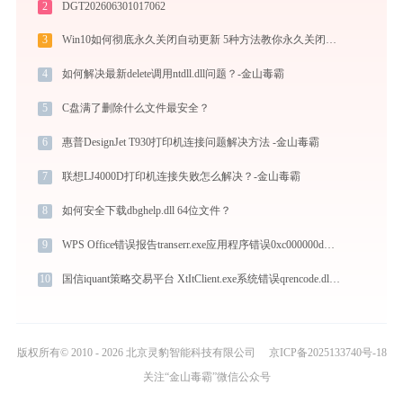
2
DGT202606301017062
3
Win10如何彻底永久关闭自动更新 5种方法教你永久关闭win10自动更新
4
如何解决最新delete调用ntdll.dll问题？-金山毒霸
5
C盘满了删除什么文件最安全？
6
惠普DesignJet T930打印机连接问题解决方法 -金山毒霸
7
联想LJ4000D打印机连接失败怎么解决？-金山毒霸
8
如何安全下载dbghelp.dll 64位文件？
9
WPS Office错误报告transerr.exe应用程序错误0xc000000d解决方法
10
国信iquant策略交易平台 XtItClient.exe系统错误qrencode.dll丢失如何解决
版权所有© 2010 - 2026 北京灵豹智能科技有限公司
京ICP备2025133740号-18
关注“金山毒霸”微信公众号