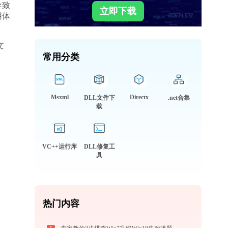
导致
立即下载
用体
文
常用分类
Msxml
Directx
DLL文件下
.net合集
载
VC++运行库
DLL修复工
具
热门内容