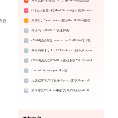
1
专家教你3步排查Win7升级Win10失败难题，告别手动操作
2
QQ音乐服务 QQMusicSvr.exe提示缺少mmkv.dll文件的解决办法
适合新
3
原神打开YuanShen.exe提示0xc0000094错误码怎么办
4
错误码0xc000007b快速解决
5
(2026最新)惠普LaserJet Pro M281fdw打印机驱动安装全攻略：从下载到安装完全教程
6
网银助手 打开UKEYMonitor.exe找不到netcaetaxcertificate.dll怎么办
7
(2025最新)兄弟2648dw驱动下载 Win10/Win11 图文安装教程
8
BloomFilterWrapper.dll下载
9
无线宽带客户端程序 App.exe加载libqpdf.dll文件丢失处理办法
10
如何修复Windows中的'文件未找到vba6.dll'错误?