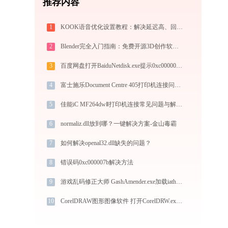
推荐内容
1
KOOK语音优化设置教程：解决延迟高、回声、降噪失效问题
2
Blender完全入门指南：免费开源3D创作软件从下载到做出第一个作品（2026最新）
3
百度网盘打开BaiduNetdisk.exe提示0xc000007b错误码怎么办
4
富士施乐Document Centre 405打印机连接问题解决方法 -金山毒霸
5
佳能iC MF264dwⅡ打印机连接常见问题与解决方法 -金山毒霸
6
normaliz.dll放到哪？一键解决方案-金山毒霸
7
如何解决openal32.dll缺失的问题？
8
错误码0xc000007b解决方法
9
游戏乱码修正大师 GashAmender.exe加载iathook.dll文件丢失处理办法
10
CorelDRAW图形图像软件 打开CorelDRW.exe找不到mfc120u.dll怎么办