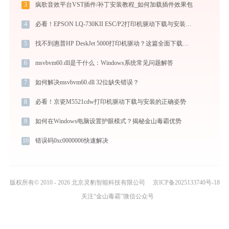
3
疯歌音效平台VST插件/补丁安装教程_如何加载插件效果包
4
必看！EPSON LQ-730KII ESC/P2打印机驱动下载与安装的正确姿势
5
找不到惠普HP DeskJet 5000打印机驱动？这篇全面下载安装指南帮到你
6
msvbvm60.dll是干什么：Windows系统常见问题解答
7
如何解决msvbvm60.dll 32位缺失错误？
8
必看！京瓷M5521cdw打印机驱动下载与安装的正确姿势
9
如何在Windows电脑设置护眼模式？揭秘金山毒霸优势
10
错误码0xc0000006快速解决
版权所有© 2010 - 2026 北京灵豹智能科技有限公司
京ICP备2025133740号-18
关注“金山毒霸”微信公众号