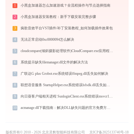
1
小黑盒加速器怎么加速游戏？全流程操作与节点选择指南
2
小黑盒加速器安装教程：新手下载安装完整步骤
3
疯歌音效平台VST插件/补丁安装教程_如何加载插件效果包
4
无法正常启动0xc0000094怎么解决
5
cloudcompare(倾斜摄影处理软件)CloudCompare.exe应用程序错误0xc000007b解决方法
6
系统提示缺失filemanager.dll文件的解决方法
7
广联达G plus Grobot.exe系统错误ffmpeg.dll丢失如何解决
8
联想语音服务 StartupHelper.exe系统错误lsfsdk.dll丢失如何解决
9
向日葵客户端相关进程 SunloginClient.exe系统错误msvcr100.dll丢失如何解决
10
acmanage.dll下载指南：解决DLL缺失问题的官方免费方法（32/64位系统适用）
版权所有© 2010 - 2026 北京灵豹智能科技有限公司
京ICP备2025133740号-18