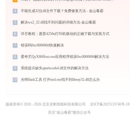
4
不能生成32位dll文件下载？免费修复方法 - 金山毒霸
5
解决ws2_32.dll找不到问题的详细方法-金山毒霸
6
详尽教程：惠普4250n打印机驱动的正确下载与安装方式
7
错误码0xc000000d快速解决
8
爱奇艺QyX86Host.exe应用程序错误0xc0000006解决方法
9
系统提示缺失qtnetwork4.dll文件的解决方法
10
光明flash工具 打开tool.exe找不到libeay32.dll怎么办
版权所有© 2010 - 2026 北京灵豹智能科技有限公司
京ICP备2025133740号-18
关注“金山毒霸”微信公众号