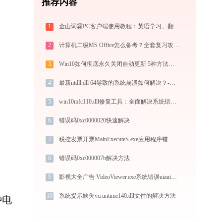
推荐内容
1
金山词霸PC客户端使用教程：英语学习、翻译查词与单词记忆的一站式语言助手
2
计算机二级MS Office怎么备考？全套复习攻略+免费刷题工具推荐
3
Win10如何彻底永久关闭自动更新 5种方法教你永久关闭win10自动更新
4
最新ntdll.dll 64导致的系统崩溃如何解决？-金山毒霸
5
win10mfc110.dll修复工具：全面解决系统错误-金山毒霸
6
错误码0xc0000020快速解决
7
税控发票开票MainExecuteS.exe应用程序错误0xc000000d解决方法
8
错误码0xc000007b解决方法
9
影视大全广告 VideoViewer.exe系统错误uiautomationcore.dll丢失如何解决
10
系统提示缺失vcruntime140.dll文件的解决方法
种电