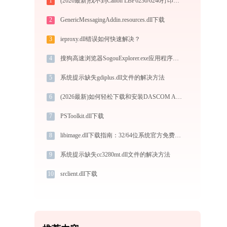
1
(2026最新)找不到Canon LBP6230/6240打印机驱动？这篇全面下载安装指南帮到你
2
GenericMessagingAddin.resources.dll下载
3
ieproxy.dll错误如何快速解决？
4
搜狗高速浏览器SogouExplorer.exe应用程序错误0xc0000096解决方法
5
系统提示缺失gdiplus.dll文件的解决方法
6
(2026最新)如何轻松下载和安装DASCOM AR-400+打印机驱动？跟着这篇指南走
7
PSToolkit.dll下载
8
libimage.dll下载指南：32/64位系统官方免费下载与安装教程
9
系统提示缺失cc3280mt.dll文件的解决方法
10
srclient.dll下载