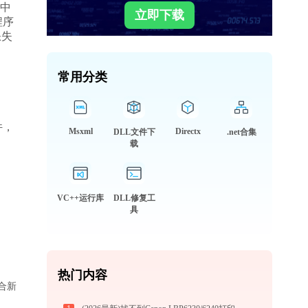
统中
立即下载
程序
缺失
常用分类
件，
Msxml
Directx
DLL文件下
.net合集
载
VC++运行库
DLL修复工
具
热门内容
适合新