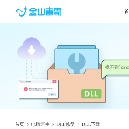
首
首页
电脑医生
DLL修复
DLL下载
NovelQCDetSystemShieldLeakageActivity.dll,NovelQCDetSystem