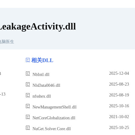
akageActivity.dll
电脑医生
相关DLL
2025-12-04
B
NbIntl.dll
2025-08-23
NlsData0046.dll
13
2025-08-19
nfsshex.dll
2025-10-16
NewManagementShell.dll
2021-10-02
NetCoreGlobalization.dll
2025-10-25
NuGet.Solver.Core.dll