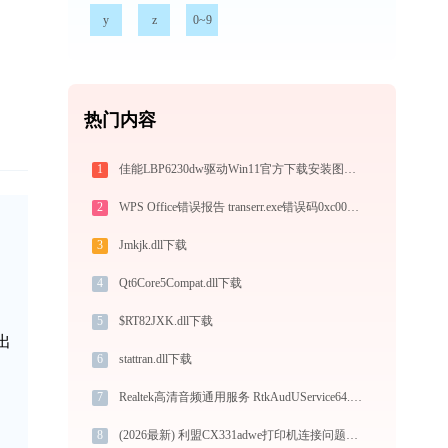
y
z
0~9
热门内容
1
佳能LBP6230dw驱动Win11官方下载安装图文教程
2
WPS Office错误报告 transerr.exe错误码0xc000000d处理办法
3
Jmkjk.dll下载
，
4
Qt6Core5Compat.dll下载
5
$RT82JXK.dll下载
出
6
stattran.dll下载
7
Realtek高清音频通用服务 RtkAudUService64.exe提示缺少mfplat.dll文件的解决办法
8
(2026最新) 利盟CX331adwe打印机连接问题？如何解决 - 金山毒霸