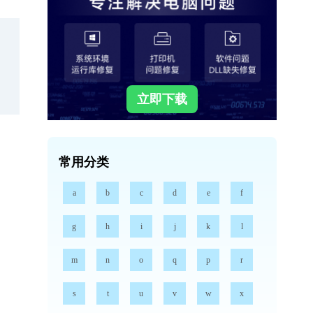
立即下载
常用分类
a
b
c
d
e
f
g
h
i
j
k
l
m
n
o
q
p
r
s
t
u
v
w
x