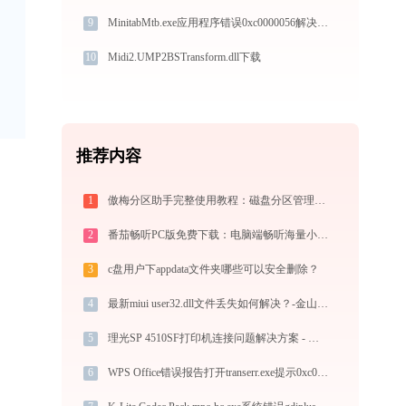
9
MinitabMtb.exe应用程序错误0xc0000056解决方法
10
Midi2.UMP2BSTransform.dll下载
推荐内容
1
傲梅分区助手完整使用教程：磁盘分区管理与数据迁移实战指南
2
番茄畅听PC版免费下载：电脑端畅听海量小说与音乐的终极指南
3
c盘用户下appdata文件夹哪些可以安全删除？
4
最新miui user32.dll文件丢失如何解决？-金山毒霸
5
理光SP 4510SF打印机连接问题解决方案 - 金山毒霸
6
WPS Office错误报告打开transerr.exe提示0xc000000d错误码怎么办