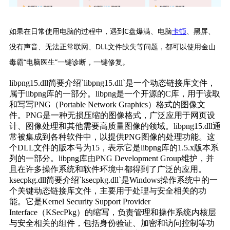
如果在日常使用电脑的过程中，遇到C盘爆满、电脑
卡顿
、黑屏、
没有声音、无法正常联网、DLL文件缺失等问题，都可以使用金山
毒霸“电脑医生”一键诊断，一键修复。
libpng15.dll简要介绍`libpng15.dll`是一个动态链接库文件，
属于libpng库的一部分。libpng是一个开源的C库，用于读取
和写写PNG（Portable Network Graphics）格式的图像文
件。PNG是一种无损压缩的图像格式，广泛应用于网页设
计、图像处理和其他需要高质量图像的领域。libpng15.dll通
常被集成到各种软件中，以提供PNG图像的处理功能。这
个DLL文件的版本号为15，表示它是libpng库的1.5.x版本系
列的一部分。libpng库由PNG Development Group维护，并
且在许多操作系统和软件环境中都得到了广泛的应用。
ksecpkg.dll简要介绍`ksecpkg.dll`是Windows操作系统中的一
个关键动态链接库文件，主要用于处理与安全相关的功
能。它是Kernel Security Support Provider 
Interface（KSecPkg）的缩写，负责管理和操作系统内核层
与安全相关的组件，包括身份验证、加密和访问控制等功