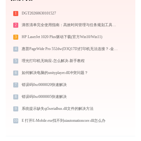
1
DGT20260630101527
2
滴答清单完全使用指南：高效时间管理与任务规划工具，让你的每一天井井有条
3
HP LaserJet 1020 Plus驱动下载(官方Win10/Win11)
4
惠普PageWide Pro 552dw(D3Q17D)打印机无法连接？-金山毒霸
5
理光打印机无响应-怎么解决-新手教程
6
如何解决电脑的unityplayer.dll冲突问题？
7
错误码0xc0000020快速解决
8
错误码0xc0000005快速解决
9
系统提示缺失qt5serialbus.dll文件的解决方法
10
E 打开E-Mobile.exe找不到uiautomationcore.dll怎么办