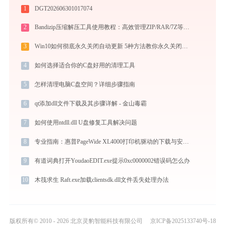
1
DGT202606301017074
2
Bandizip压缩解压工具使用教程：高效管理ZIP/RAR/7Z等30+格式的免费压缩神器
3
Win10如何彻底永久关闭自动更新 5种方法教你永久关闭win10自动更新
4
如何选择适合你的C盘好用的清理工具
5
怎样清理电脑C盘空间？详细步骤指南
6
qt添加dll文件下载及其步骤详解 - 金山毒霸
7
如何使用ntdll.dll U盘修复工具解决问题
8
专业指南：惠普PageWide XL4000打印机驱动的下载与安装步骤详解
9
有道词典打开YoudaoEDIT.exe提示0xc0000002错误码怎么办
10
木筏求生 Raft.exe加载clientsdk.dll文件丢失处理办法
版权所有© 2010 - 2026 北京灵豹智能科技有限公司
京ICP备2025133740号-18