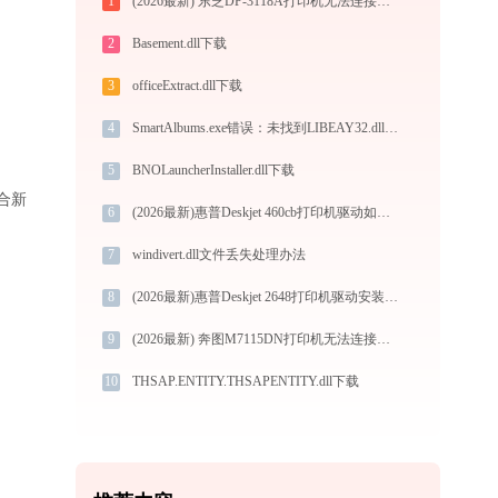
1
(2026最新) 东芝DP-3118A打印机无法连接？如何解决 -金山毒霸
2
Basement.dll下载
3
officeExtract.dll下载
4
SmartAlbums.exe错误：未找到LIBEAY32.dll如何修复？
5
BNOLauncherInstaller.dll下载
适合新
6
(2026最新)惠普Deskjet 460cb打印机驱动如何下载安装？这里有你需要的所有信息
7
windivert.dll文件丢失处理办法
8
(2026最新)惠普Deskjet 2648打印机驱动安装不再难，跟着这些步骤一学就会
9
(2026最新) 奔图M7115DN打印机无法连接？教你解决方法 - 金山毒霸
10
THSAP.ENTITY.THSAPENTITY.dll下载