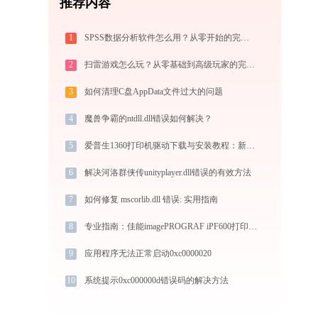
推荐内容
1
SPSS数据分析软件怎么用？从零开始的完整操作指南（附实战案例）
2
扫雷游戏怎么玩？从零基础到高级玩家的完全攻略（附必胜技巧）
3
如何清理C盘AppData文件过大的问题
4
魔兽争霸的ntdll.dll错误如何解决？
5
爱普生1360打印机驱动下载与安装教程：新手也能轻松搞定
6
解决河洛群侠传unityplayer.dll错误的有效方法
7
如何修复 mscorlib.dll 错误: 实用指南
8
专业指南：佳能imagePROGRAF iPF600打印机驱动的下载与安装步骤详解
9
应用程序无法正常启动0xc0000020
10
系统提示0xc000000d错误码的解决方法