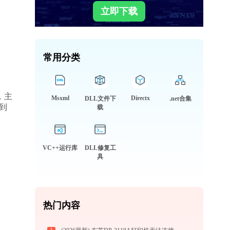
立即下载
常用分类
分，主
Msxml
Directx
DLL文件下
.net合集
到
载
VC++运行库
DLL修复工
具
热门内容