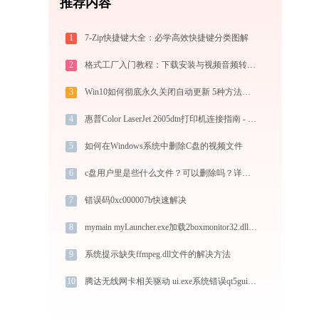
推荐内容
1
7-Zip快捷键大全：必学高效快捷键分类图解
2
格式工厂入门教程：下载安装与视频音频转换详解
3
Win10如何彻底永久关闭自动更新 5种方法教你永久关闭win10自动更新
4
惠普Color LaserJet 2605dtn打印机连接指南 - 金山毒霸
5
如何在Windows系统中删除C盘的视频文件
6
c盘用户里是些什么文件？可以删除吗？详解内容与建议
7
错误码0xc000007b快速解决
8
mymain myLauncher.exe加载2boxmonitor32.dll文件丢失处理办法
9
系统提示缺失ffmpeg.dll文件的解决方法
10
腾达无线网卡相关驱动 ui.exe系统错误qt5gui.dll丢失如何解决