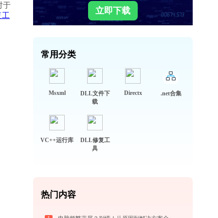
对于
立即下载
复工
常用分类
Msxml
Directx
DLL文件下
.net合集
载
VC++运行库
DLL修复工
具
热门内容