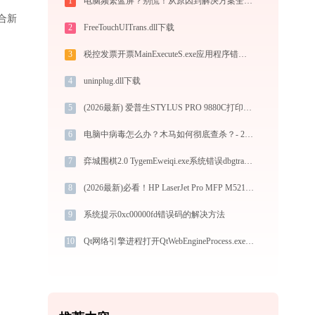
1
电脑频繁蓝屏？别慌！从原因到解决方案全解析
适合新
2
FreeTouchUITrans.dll下载
3
税控发票开票MainExecuteS.exe应用程序错误0xc000000d解决方法
4
uninplug.dll下载
5
(2026最新) 爱普生STYLUS PRO 9880C打印机无法连接？-金山毒霸
6
电脑中病毒怎么办？木马如何彻底查杀？- 2026官方最新解决方案
7
弈城围棋2.0 TygemEweiqi.exe系统错误dbgtrace.dll丢失如何解决
8
(2026最新)必看！HP LaserJet Pro MFP M521打印机驱动下载与安装的正确姿势
9
系统提示0xc00000fd错误码的解决方法
10
Qt网络引擎进程打开QtWebEngineProcess.exe提示0xc0000043错误码怎么办