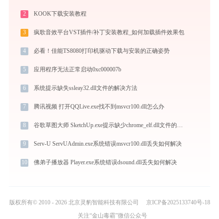
2
KOOK下载安装教程
3
疯歌音效平台VST插件/补丁安装教程_如何加载插件效果包
4
必看！佳能TS8080打印机驱动下载与安装的正确姿势
5
应用程序无法正常启动0xc000007b
6
系统提示缺失ssleay32.dll文件的解决方法
7
腾讯视频 打开QQLive.exe找不到msvcr100.dll怎么办
8
谷歌草图大师 SketchUp.exe提示缺少chrome_elf.dll文件的解决办法
9
Serv-U ServUAdmin.exe系统错误msvcr100.dll丢失如何解决
10
佛弟子播放器 Player.exe系统错误dsound.dll丢失如何解决
版权所有© 2010 - 2026 北京灵豹智能科技有限公司
京ICP备2025133740号-18
关注“金山毒霸”微信公众号