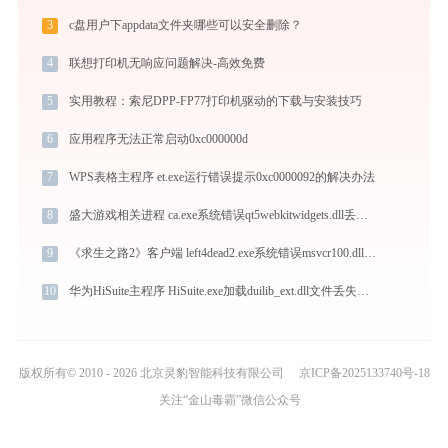
3
c盘用户下appdata文件夹哪些可以安全删除？
4
联想打印机无响应问题解决-高效免费
5
实用教程：索尼DPP-FP77打印机驱动的下载与安装技巧
6
应用程序无法正常启动0xc000000d
7
WPS表格主程序 et.exe运行错误提示0xc0000092的解决办法
8
盛大游戏相关进程 ca.exe系统错误qt5webkitwidgets.dll丢失如何解决
9
《求生之路2》客户端 left4dead2.exe系统错误msvcr100.dll丢失如何解决
10
华为HiSuite主程序 HiSuite.exe加载duilib_ext.dll文件丢失处理办法
版权所有© 2010 - 2026 北京灵豹智能科技有限公司
京ICP备2025133740号-18
关注“金山毒霸”微信公众号