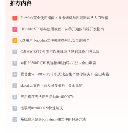
推荐内容
1
FurMark完全使用指南：显卡烤机与性能测试从入门到精通（2026最新）
2
HBuilderX下载与使用教程：从零开始的前端开发指南
3
c盘用户下appdata文件夹哪些可以安全删除？
4
C盘里的EFI文件夹可以删除吗？详解其作用与风险
5
奔图P3500D打印机连接问题解决方法 - 金山毒霸
6
爱普生WF-R8593打印机无法连接？教你解决！-金山毒霸
7
skosd.dll文件下载及修复教程 - 金山毒霸
8
应用程序无法正常启动0xc000007b
9
错误码0xc0000020快速解决
10
系统提示缺失borlndmm.dll文件的解决方法