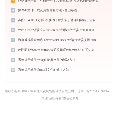
3
疯歌音效平台VST插件/补丁安装教程_如何加载插件效果包
4
插件dll文件下载及免费修复方法 - 金山毒霸
5
奔图BP4005DN打印机驱动下载安装步骤详细解析，让安装更简单
6
WPS Office错误报告transerr.exe应用程序错误0xc000000d解决方法
7
海康威视检查程序 EzvizStatusCheck.exe运行错误提示0xc0000005的解决办法
8
ev投屏 EVScreenMirror.exe系统错误avformat-58.dll丢失如何解决
9
系统提示缺失msvcp140.dll文件的解决方法
10
系统提示缺失librtc.dll文件的解决方法
版权所有© 2010 - 2026 北京灵豹智能科技有限公司
京ICP备2025133740号-18
关注“金山毒霸”微信公众号