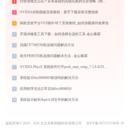
1
扫雷游戏怎么玩？从零基础到高级玩家的完全攻略（附必胜技巧）
2
NVIDIA控制面板安装教程：新手下载安装完整指南
3
疯歌音效平台VST插件/补丁安装教程_如何加载插件效果包
4
开源dll修复工具下载：如何选择合适的工具-金山毒霸
5
佳能CP750打印机连接问题解决方法
6
南天PR9打印机连接问题解决方法 - 金山毒霸
7
NVIDIA PhysX 系统软件打开push_mini_setup_7.3.4.4233.exe提示0xc000007b错误码怎么办
8
系统提示0xc0000005错误码的解决方法
9
应用程序无法正常启动0xc0000020
10
系统提示缺失libplc4.dll文件的解决方法
版权所有© 2010 - 2026 北京灵豹智能科技有限公司
京ICP备2025133740号-18