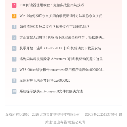
2
PDF阅读器使用教程：完整实战指南与技巧
3
Win10如何彻底永久关闭自动更新 5种方法教你永久关闭win10自动更新
4
如何清理C盘垃圾文件？这些文件可以删除吗？
5
方正文景A230打印机驱动下载安装全程指导，轻松解决打印问题
6
从零开始：瀛和YH-UV2030C打印机驱动的下载及安装流程
7
遇到闪铸科技冒险家 Adventurer 3打印机驱动问题？这里有最全的下载及安装指导
8
WPS Office错误报告transerr.exe应用程序错误0xc000000d解决方法
9
应用程序无法正常启动0xc0000020
10
系统提示缺失unityplayer.dll文件的解决方法
版权所有© 2010 - 2026 北京灵豹智能科技有限公司
京ICP备2025133740号-18
关注“金山毒霸”微信公众号