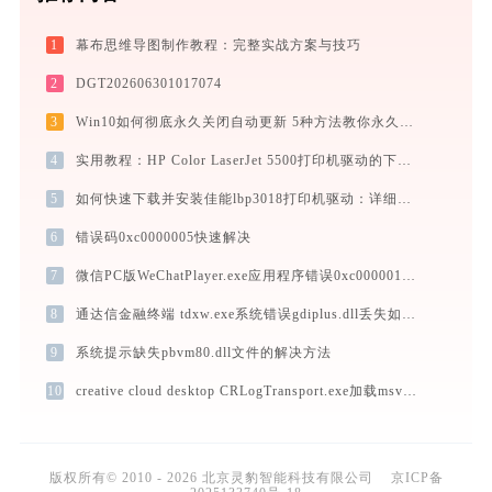
1
幕布思维导图制作教程：完整实战方案与技巧
2
DGT202606301017074
3
Win10如何彻底永久关闭自动更新 5种方法教你永久关闭win10自动更新
4
实用教程：HP Color LaserJet 5500打印机驱动的下载与安装技巧
5
如何快速下载并安装佳能lbp3018打印机驱动：详细步骤解析
6
错误码0xc0000005快速解决
7
微信PC版WeChatPlayer.exe应用程序错误0xc0000018解决方法
8
通达信金融终端 tdxw.exe系统错误gdiplus.dll丢失如何解决
9
系统提示缺失pbvm80.dll文件的解决方法
10
creative cloud desktop CRLogTransport.exe加载msvcp140.dll文件丢失处理办法
版权所有© 2010 - 2026 北京灵豹智能科技有限公司
京ICP备