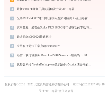
4
最新at180.dll修复工具问题解决方法-金山毒霸
5
兄弟MFC-8460CN打印机连接问题如何解决？-金山毒霸
6
实用教程：爱普生Stylus PRO 3800C打印机驱动的下载与安装技巧
7
错误码0xc0000020快速解决
8
应用程序无法正常启动0xc000007b
9
迅雷下载传输服务 DownloadSDKServer.exe错误码0xc000007b处理办法
10
优酷客户端 YoukuDesktop.exe提示缺少qt5script.dll文件的解决办法
版权所有© 2010 - 2026 北京灵豹智能科技有限公司
京ICP备2025133740号-18
关注“金山毒霸”微信公众号