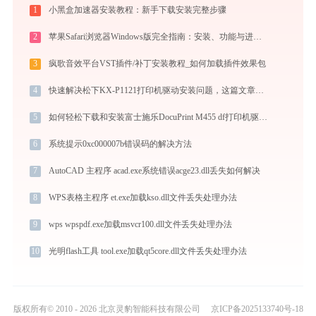
1
小黑盒加速器安装教程：新手下载安装完整步骤
2
苹果Safari浏览器Windows版完全指南：安装、功能与进阶使用技巧全攻略（2026最新）
3
疯歌音效平台VST插件/补丁安装教程_如何加载插件效果包
4
快速解决松下KX-P1121打印机驱动安装问题，这篇文章告诉你方法
5
如何轻松下载和安装富士施乐DocuPrint M455 df打印机驱动？跟着这篇指南走
6
系统提示0xc000007b错误码的解决方法
7
AutoCAD 主程序 acad.exe系统错误acge23.dll丢失如何解决
8
WPS表格主程序 et.exe加载kso.dll文件丢失处理办法
9
wps wpspdf.exe加载msvcr100.dll文件丢失处理办法
10
光明flash工具 tool.exe加载qt5core.dll文件丢失处理办法
版权所有© 2010 - 2026 北京灵豹智能科技有限公司
京ICP备2025133740号-18