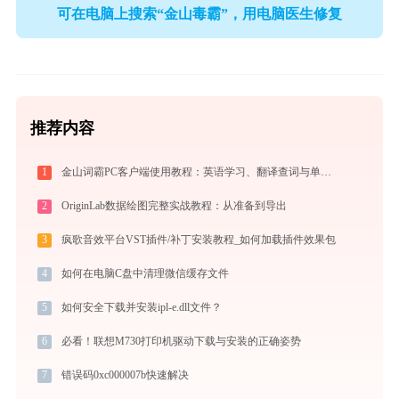
可在电脑上搜索“金山毒霸”，用电脑医生修复
推荐内容
1
金山词霸PC客户端使用教程：英语学习、翻译查词与单词记忆的一站式语言助手
2
OriginLab数据绘图完整实战教程：从准备到导出
3
疯歌音效平台VST插件/补丁安装教程_如何加载插件效果包
4
如何在电脑C盘中清理微信缓存文件
5
如何安全下载并安装ipl-e.dll文件？
6
必看！联想M730打印机驱动下载与安装的正确姿势
7
错误码0xc000007b快速解决