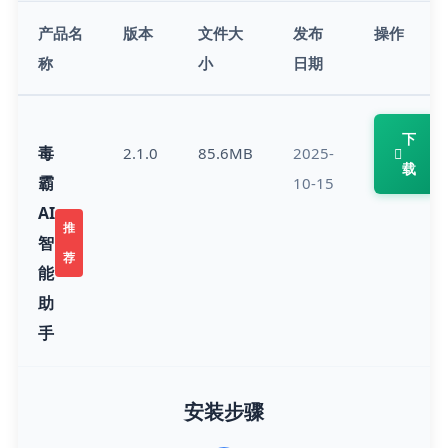
产品名
版本
文件大
发布
操作
称
小
日期
下
毒
2.1.0
85.6MB
2025-
载
霸
10-15
AI
推
智
荐
能
助
手
安装步骤