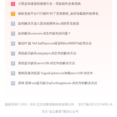
2
小黑盒加速器快捷键大全：高效操作必备指南
3
疯歌音效平台VST插件/补丁安装教程_如何加载插件效果包
4
如何解决天龙八部冰焰脚本dm.dll的常见错误
5
如何解决wmvcore.dll文件缺失的问题？
6
微信PC版 WeChatPlayer.exe错误码0xc000007b处理办法
7
系统提示缺失unityplayer.dll文件的解决方法
8
系统提示缺失msvcr100.dll文件的解决方法
9
搜狗高速浏览器 SogouExplorer.exe加载msvcr100.dll文件丢失处理办法
10
原神 原神.exe提示缺少qt5webenginecore.dll文件的解决办法
版权所有© 2010 - 2026 北京灵豹智能科技有限公司
京ICP备2025133740号-18
关注“金山毒霸”微信公众号