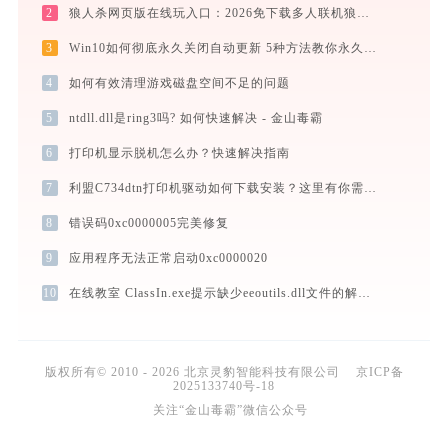
2
狼人杀网页版在线玩入口：2026免下载多人联机狼人杀，新手实战晋级攻略
3
Win10如何彻底永久关闭自动更新 5种方法教你永久关闭win10自动更新
4
如何有效清理游戏磁盘空间不足的问题
5
ntdll.dll是ring3吗? 如何快速解决 - 金山毒霸
6
打印机显示脱机怎么办？快速解决指南
7
利盟C734dtn打印机驱动如何下载安装？这里有你需要的所有信息
8
错误码0xc0000005完美修复
9
应用程序无法正常启动0xc0000020
10
在线教室 ClassIn.exe提示缺少eeoutils.dll文件的解决办法
版权所有© 2010 - 2026 北京灵豹智能科技有限公司
京ICP备
2025133740号-18
关注“金山毒霸”微信公众号