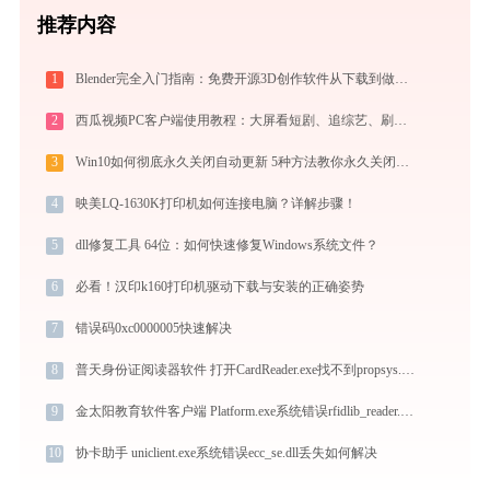
推荐内容
1
Blender完全入门指南：免费开源3D创作软件从下载到做出第一个作品（2026最新）
2
西瓜视频PC客户端使用教程：大屏看短剧、追综艺、刷影视的高清播放指南
3
Win10如何彻底永久关闭自动更新 5种方法教你永久关闭win10自动更新
4
映美LQ-1630K打印机如何连接电脑？详解步骤！
5
dll修复工具 64位：如何快速修复Windows系统文件？
6
必看！汉印k160打印机驱动下载与安装的正确姿势
7
错误码0xc0000005快速解决
8
普天身份证阅读器软件 打开CardReader.exe找不到propsys.dll怎么办
9
金太阳教育软件客户端 Platform.exe系统错误rfidlib_reader.dll丢失如何解决
10
协卡助手 uniclient.exe系统错误ecc_se.dll丢失如何解决