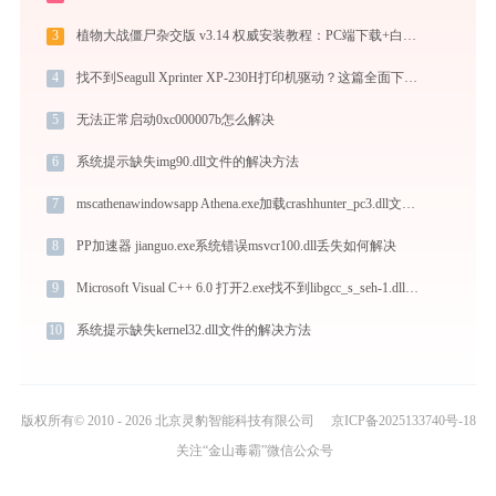
3
植物大战僵尸杂交版 v3.14 权威安装教程：PC端下载+白屏闪退完美解决
4
找不到Seagull Xprinter XP-230H打印机驱动？这篇全面下载安装指南帮到你
5
无法正常启动0xc000007b怎么解决
6
系统提示缺失img90.dll文件的解决方法
7
mscathenawindowsapp Athena.exe加载crashhunter_pc3.dll文件丢失处理办法
8
PP加速器 jianguo.exe系统错误msvcr100.dll丢失如何解决
9
Microsoft Visual C++ 6.0 打开2.exe找不到libgcc_s_seh-1.dll怎么办
10
系统提示缺失kernel32.dll文件的解决方法
版权所有© 2010 - 2026 北京灵豹智能科技有限公司
京ICP备2025133740号-18
关注“金山毒霸”微信公众号