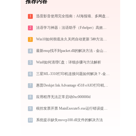
推荐内容
1
迅雷影音使用完全指南：AI海报墙、多网盘直放、跨端同步，不止于播放器
2
法语学习神器：法语助手（Frhelper）高效词库扩充与语法攻克秘籍：frhelper.ijinshan.com 安全绿色指南
3
Win10如何彻底永久关闭自动更新 5种方法教你永久关闭win10自动更新
4
最新ensp找不到packet.dll的解决方法 - 金山毒霸
5
Win8如何清理C盘：详细步骤与方法解析
6
三星ML-3310打印机连接问题如何解决？-金山毒霸
7
惠普Deskjet Ink Advantage 4518 eAIO打印机连接问题-金山毒霸
8
应用程序无法正常启动0xc000000d
9
税控发票开票 MainExecuteS.exe运行错误提示0xc000000d的解决办法
10
系统提示缺失msvcp100.dll文件的解决方法