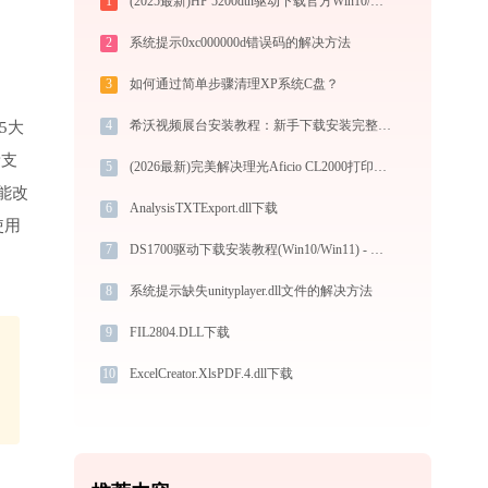
1
(2025最新)HP 5200dtn驱动下载官方Win10/Win11版
2
系统提示0xc000000d错误码的解决方法
3
如何通过简单步骤清理XP系统C盘？
4
希沃视频展台安装教程：新手下载安装完整图文步骤
5大
新支
5
(2026最新)完美解决理光Aficio CL2000打印机驱动安装困扰，全面下载安装教程
能改
6
AnalysisTXTExport.dll下载
使用
7
DS1700驱动下载安装教程(Win10/Win11) - 官方安全下载指南
8
系统提示缺失unityplayer.dll文件的解决方法
9
FIL2804.DLL下载
10
ExcelCreator.XlsPDF.4.dll下载