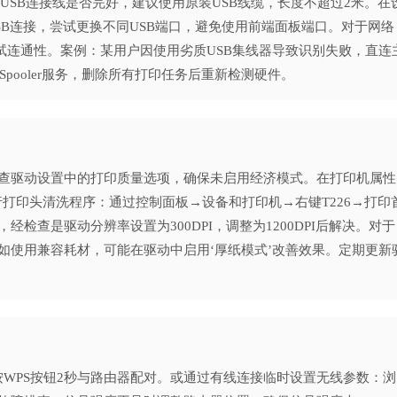
USB连接线是否完好，建议使用原装USB线缆，长度不超过2米。在
B连接，尝试更换不同USB端口，避免使用前端面板端口。对于网络
测试连通性。案例：某用户因使用劣质USB集线器导致识别失败，直连
 Spooler服务，删除所有打印任务后重新检测硬件。
查驱动设置中的打印质量选项，确保未启用经济模式。在打印机属性
，执行打印头清洗程序：通过控制面板→设备和打印机→右键T226→打印
检查是驱动分辨率设置为300DPI，调整为1200DPI后解决。对于
如使用兼容耗材，可能在驱动中启用‘厚纸模式’改善效果。定期更新
i，按WPS按钮2秒与路由器配对。或通过有线连接临时设置无线参数：浏