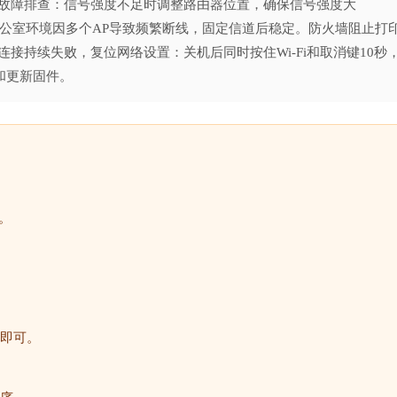
常见故障排查：信号强度不足时调整路由器位置，确保信号强度大
例：办公室环境因多个AP导致频繁断线，固定信道后稳定。防火墙阻止打
则。如连接持续失败，复位网络设置：关机后同时按住Wi-Fi和取消键10秒
态和更新固件。
。
即可。