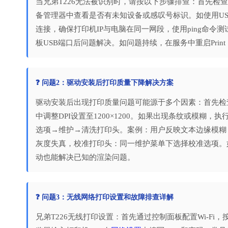
当兄弟T226无法被识别时，请按以下步骤排查：首先检查
备管理器中查看是否有未知设备或感叹号标识。如使用US
连接，确保打印机IP与电脑在同一网段，使用ping命令
板USB端口后问题解决。如问题持续，在服务中重启Print
❓ 问题2：驱动安装后打印质量下降解决方案
驱动安装后出现打印质量问题可能源于多个因素：首先检
中调整DPI设置至1200×1200。如果出现条纹或模糊
选项→维护→清洗打印头。案例：用户反映文本边缘模糊，经
灰度失真，校准打印头：同一维护菜单下选择校准选项。
动也能解决已知的渲染问题。
❓ 问题3：无线网络打印设置和故障排查详解
兄弟T226无线打印设置：首先通过控制面板配置Wi-F