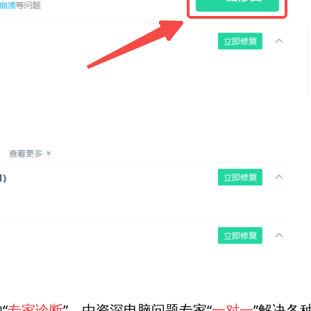
“
专家诊断
”，由资深电脑问题专家“
一对一
”解决各