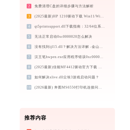
2
免费清理C盘的详细步骤与方法解析
3
(2025最新)HP 1210驱动下载 Win11/Win10官方版
4
qt5printsupport.dll下载指南：32/64位系统官方免费版，解决DLL缺失问题
5
无法正常启动0xc0000020怎么解决
6
没有找到ijl15.dll？解决方法详解 -金山毒霸
7
汉王笔hwpen.exe应用程序错误0xc000007b解决方法
8
(2025最新)佳能MF4412驱动官方下载 Win10/Win11支持
9
如何解决xlive.dll尘埃3游戏启动问题？
10
(2026最新) 奔图MS6550打印机连接问题？如何解决 - 金山毒霸
推荐内容