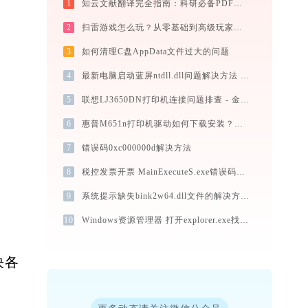
1
知云文献翻译完全指南：科研必备PDF文献翻译与双语对照阅读效率工具（2026最新）
2
扫雷游戏怎么玩？从零基础到高级玩家的完全攻略（附必胜技巧）
3
如何清理C盘AppData文件过大的问题
4
最新电脑启动蓝屏ntdll.dll问题解决方法 - 金山毒霸
5
联想LJ3650DN打印机连接问题排查 - 金山毒霸
6
惠普M651n打印机驱动如何下载安装？这里有你需要的所有信息
7
错误码0xc000000d解决方法
8
税控发票开票 MainExecuteS.exe错误码0xc000000d处理办法
9
系统提示缺失bink2w64.dll文件的解决方法
10
Windows资源管理器 打开explorer.exe找不到textinputframework.dll怎么办
决各