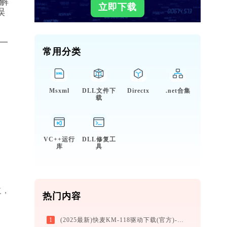
指解
立即下载
误
的一
常用分类
Msxml
DLL文件下
Directx
.net合集
载
VC++运行
DLL修复工
库
具
复，
热门内容
1
(2025最新)快麦KM-118驱动下载(官方)-支持Win10/Win11