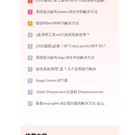
1
(2026最新) 富士施乐1085打印机连接问题解决方法 -金山毒霸
2
系统提示缺失uniansi.dll文件的解决方法
3
错误码0xc000007b解决方法
4
c盘清理工具win11如何高效使用？
5
(2026最新)必看！HP ColorLaserJet MFP M178-M181 PCL.6打印机驱动下载与安装的正确姿势
6
系统提示缺失nfapi.dll文件的解决方法
7
如何高效清理C盘？几个实用技巧教你
8
ImageConvert.dll下载
9
Adobe Dreamweaver主进程 Dreamweaver.exe系统错误vcruntime140_1.dll丢失如何解决
10
最新nvspcap64.dll出现问题的解决方法-金山毒霸