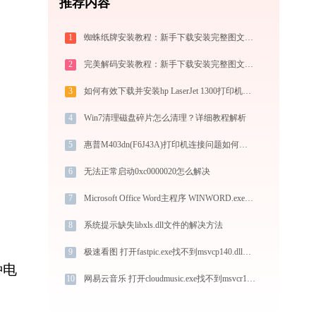
推荐内容
1
蜘蛛纸牌安装教程：新手下载安装完整图文指南
2
完美解码安装教程：新手下载安装完整图文指南
3
如何有效下载并安装hp LaserJet 1300打印机驱动？全方位指导手册
4
Win7清理磁盘碎片怎么清理？详细教程解析
5
惠普M403dn(F6J43A)打印机连接问题如何解决？-金山毒霸
6
无法正常启动0xc0000020怎么解决
7
Microsoft Office Word主程序 WINWORD.exe加载rpcrt4.dll文件丢失处理办法
8
系统提示缺失libxls.dll文件的解决方法
9
极速看图 打开fastpic.exe找不到msvcp140.dll怎么办
种电
10
网易云音乐 打开cloudmusic.exe找不到msvcr100.dll怎么办