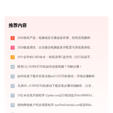
推荐内容
1
2026装机严选：电脑端音乐播放器评测，拒绝流氓捆绑，还原极致无损心流音质
2
2026极速调优：企业微信电脑版多开配置与系统瘦身指南，拒绝流氓捆绑
3
10个必学的CMD命令：彻底清理C盘空间（2025实战手册）
4
映美LQ-1630K打印机如何连接电脑？详解步骤！
5
如何快速下载并安装佳能mf211打印机驱动：详细步骤解析
6
兄弟HL-2150N打印机驱动下载安装步骤详细解析，让安装更简单
7
小红伞在线升级程序 Update.exe运行错误提示0xc000001d的解决办法
8
搜狗网络账户同步调度程序 userNetSchedule.exe错误码0xc0000006处理办法