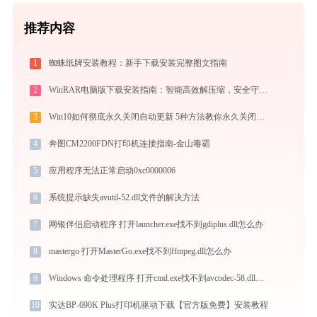
推荐内容
1
蜘蛛纸牌安装教程：新手下载安装完整图文指南
2
WinRAR电脑版下载安装指南：智能高效解压缩，安全守护文件传输与归档
3
Win10如何彻底永久关闭自动更新 5种方法教你永久关闭win10自动更新
4
奔图CM2200FDN打印机连接指南-金山毒霸
5
应用程序无法正常启动0xc0000006
6
系统提示缺失avutil-52.dll文件的解决方法
7
网银伴侣启动程序 打开launcher.exe找不到gdiplus.dll怎么办
8
mastergo 打开MasterGo.exe找不到ffmpeg.dll怎么办
9
Windows 命令处理程序 打开cmd.exe找不到avcodec-58.dll怎么办
10
实达BP-690K Plus打印机驱动下载【官方版免费】安装教程