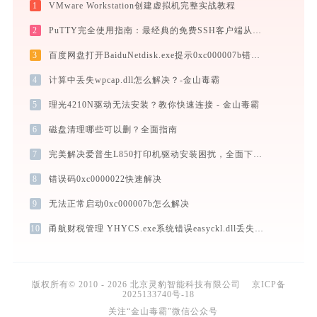
1
VMware Workstation创建虚拟机完整实战教程
2
PuTTY完全使用指南：最经典的免费SSH客户端从连接到精通（2026最新）
3
百度网盘打开BaiduNetdisk.exe提示0xc000007b错误码怎么办
4
计算中丢失wpcap.dll怎么解决？-金山毒霸
5
理光4210N驱动无法安装？教你快速连接 - 金山毒霸
6
磁盘清理哪些可以删？全面指南
7
完美解决爱普生L850打印机驱动安装困扰，全面下载安装教程
8
错误码0xc0000022快速解决
9
无法正常启动0xc000007b怎么解决
10
甬航财税管理 YHYCS.exe系统错误easyckl.dll丢失如何解决
版权所有© 2010 - 2026 北京灵豹智能科技有限公司
京ICP备
2025133740号-18
关注“金山毒霸”微信公众号