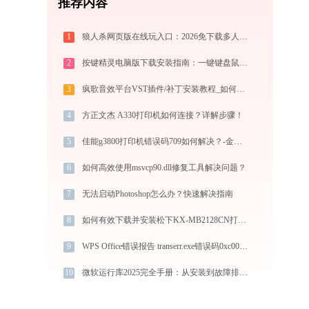
推荐内容
1
狼人杀网页版在线玩入口：2026免下载多人联机狼人杀，新手实战晋级攻略
2
按键精灵电脑版下载安装指南：一键键盘鼠标模拟实现电脑自动办公与挂机
3
疯歌音效平台VST插件/补丁安装教程_如何加载插件效果包
4
方正文杰 A330打印机如何连接？详解步骤！
5
佳能g3800打印机错误码709如何解决？-金山毒霸
6
如何高效使用msvcp90.dll修复工具解决问题？
7
无法启动Photoshop怎么办？快速解决指南
8
如何有效下载并安装松下KX-MB2128CN打印机驱动？全方位指导手册
9
WPS Office错误报告 transerr.exe错误码0xc000000d处理办法
10
微软运行库2025完全手册：从安装到故障排除的保姆级教程