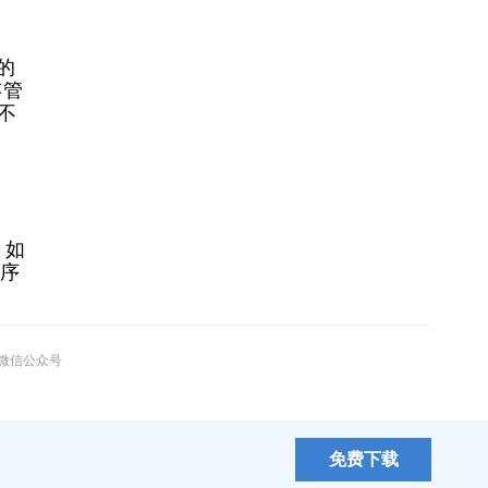
键的
存管
必不
，如
程序
”微信公众号
免费下载