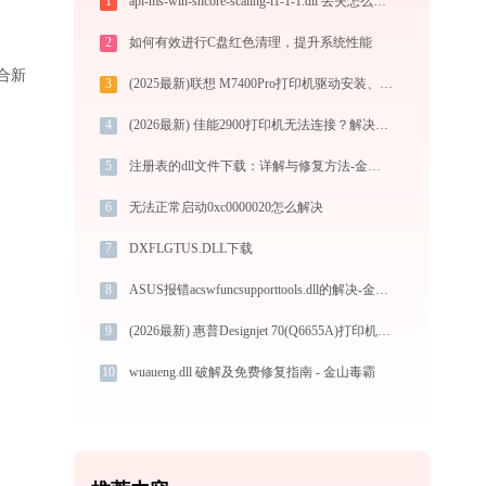
1
api-ms-win-shcore-scaling-l1-1-1.dll 丢失怎么办？3 种方法快速修复 - 专家教程
2
如何有效进行C盘红色清理，提升系统性能
适合新
3
(2025最新)联想 M7400Pro打印机驱动安装、更新与常见问题完整解析
4
(2026最新) 佳能2900打印机无法连接？解决方法在这里！
5
注册表的dll文件下载：详解与修复方法-金山毒霸
6
无法正常启动0xc0000020怎么解决
7
DXFLGTUS.DLL下载
8
ASUS报错acswfuncsupporttools.dll的解决-金山毒霸
9
(2026最新) 惠普Designjet 70(Q6655A)打印机连接指南 - 金山毒霸
10
wuaueng.dll 破解及免费修复指南 - 金山毒霸