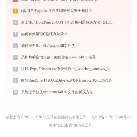
3
c盘用户下appdata文件夹哪些可以安全删除？
4
富士施乐DocuPrint 204A打印机连接问题解决方法 -金山毒霸
5
如何有效清理C盘缓存垃圾？
6
如何安全地下载s7aaapix.dll文件？
7
恐怖黎明启动失败：如何修复msvcp140.dll错误
8
快柠檬vpn Falemon.exe系统错误url_launcher_windows_plugin.dll丢失如何解决
9
微软OneDrive 打开OneDrive.exe找不到msvcr100.dll怎么办
10
系统提示缺失vcruntime140.dll文件的解决方法
版权所有© 2010 - 2026 北京灵豹智能科技有限公司
京ICP备2025133740号-18
关注“金山毒霸”微信公众号