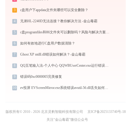
3
c盘用户下appdata文件夹哪些可以安全删除？
4
兄弟HL-2240D无法连接？教你解决方法 -金山毒霸
5
c盘programfiles和86文件夹可以删除吗？风险与解决方案解析
6
如何有效地进行C盘用户数据清除？
7
Ghost XP ntdll.dll错误如何解决？-金山毒霸
8
QQ五笔输入法-个人中心 QQWBUserCenter.exe运行错误提示0xc0000043的解决办法
9
错误码0xc0000005完美修复
10
ev投屏 EVScreenMirror.exe系统错误avutil-56.dll丢失如何解决
版权所有© 2010 - 2026 北京灵豹智能科技有限公司
京ICP备2025133740号-18
关注“金山毒霸”微信公众号