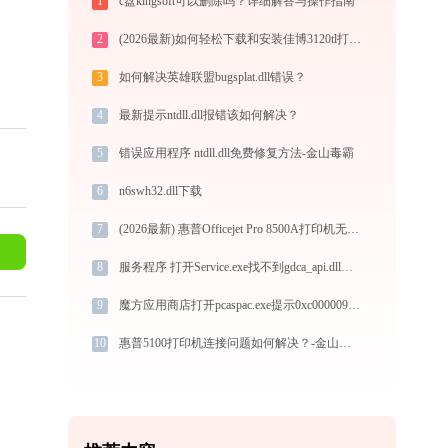
1
c盘kingsoft可以删除吗？详细解答与操作指南
2
(2026最新)如何轻松下载和安装佳博3120tl打印机驱动？跟着这篇指南走
3
如何解决英雄联盟bugsplat.dll错误？
4
最新提示ntdll.dll报错该如何解决？
5
错误应用程序 ntdll.dll免费修复方法-金山毒霸
6
n6swh32.dll下载
7
(2026最新) 惠普Officejet Pro 8500A打印机无法连接？教你解决方法 - 金山毒霸
8
服务程序 打开Service.exe找不到gdca_api.dll怎么办
9
魔方应用商店打开pcaspac.exe提示0xc0000096错误码怎么办
10
惠普5100打印机连接问题如何解决？-金山毒霸