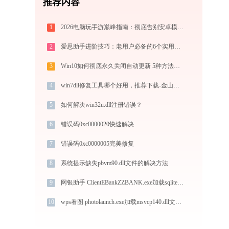
推荐内容
1
2026电脑玩手游巅峰指南：彻底告别安卓模拟器卡顿与捆绑，体验官方原生多端互通
2
爱思助手进阶技巧：老用户必备的6个实用方法
3
Win10如何彻底永久关闭自动更新 5种方法教你永久关闭win10自动更新
4
win7dll修复工具哪个好用，推荐下载-金山毒霸
5
如何解决win32u.dll注册错误？
6
错误码0xc0000020快速解决
7
错误码0xc0000005完美修复
8
系统提示缺失pbvm90.dll文件的解决方法
9
网银助手 ClientEBankZZBANK.exe加载sqlite3.dll文件丢失处理办法
10
wps看图 photolaunch.exe加载msvcp140.dll文件丢失处理办法