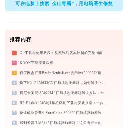
可在电脑上搜索“金山毒霸”，用电脑医生修复
推荐内容
1
Git下载与使用教程：从安装到版本控制的完整指南
2
KOOK下载安装教程
3
百度网盘打开BaiduNetdisk.exe提示0xc000007b错误码怎么办
4
松下KX-FLM653CN打印机连接问题，如何解决？-金山毒霸
5
柯尼卡美能达3022MF打印机连接问题解决方法 - 金山毒霸
6
HP DeskJet 3630打印机驱动下载与安装指南：一步步教您操作
7
快速解决爱普生SureColor S80680打印机驱动安装问题，这篇文章告诉你方法
8
遇到爱普生M3148打印机驱动问题？这里有最全的下载及安装指导