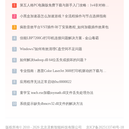
1
第五人格PC电脑版免费下载与新手入门攻略：1v4非对称竞技的极致体验
2
小黑盒加速器怎么加速游戏？全流程操作与节点选择指南
3
疯歌音效平台VST插件/补丁安装教程_如何加载插件效果包
4
佳能LBP7200Cd打印机连接问题解决方案 - 金山毒霸
5
Windows7如何有效清理C盘空间不足问题
6
如何解决hadoop.dll 64位丢失或损坏的问题？
7
专业指南：惠普Color LaserJet 3600打印机驱动的下载与安装步骤详解
8
应用程序无法正常启动0xc0000022
9
童学宝 teach.exe加载toymath.dll文件丢失处理办法
10
系统提示缺失dbmcrv32.dll文件的解决方法
版权所有© 2010 - 2026 北京灵豹智能科技有限公司
京ICP备2025133740号-18