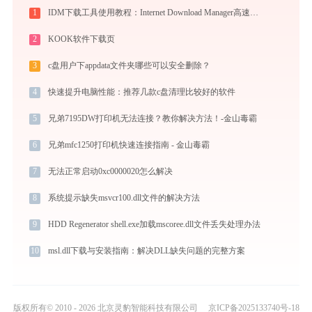
1
IDM下载工具使用教程：Internet Download Manager高速下载与视频抓取完全指南
2
KOOK软件下载页
3
c盘用户下appdata文件夹哪些可以安全删除？
4
快速提升电脑性能：推荐几款c盘清理比较好的软件
5
兄弟7195DW打印机无法连接？教你解决方法！-金山毒霸
6
兄弟mfc1250打印机快速连接指南 - 金山毒霸
7
无法正常启动0xc0000020怎么解决
8
系统提示缺失msvcr100.dll文件的解决方法
9
HDD Regenerator shell.exe加载mscoree.dll文件丢失处理办法
10
msl.dll下载与安装指南：解决DLL缺失问题的完整方案
版权所有© 2010 - 2026 北京灵豹智能科技有限公司
京ICP备2025133740号-18