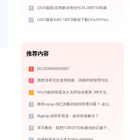
9
(2026最新)完美解决智垒SLM-280打印机驱动安装困扰，全面下载安装教程
10
(2025最新)OKI 740CII驱动下载(Win10/Win11)及图文安装教程
推荐内容
1
DG20260630102007
2
滴答清单完全使用指南：高效时间管理与任务规划工具，让你的每一天井井有条
3
Win10如何彻底永久关闭自动更新 5种方法教你永久关闭win10自动更新
4
模块wpcap.dll已加载后如何排查问题？-金山毒霸
5
dbghelp.dll异常错误：如何快速解决？
6
详尽教程：联想F2081打印机驱动的正确下载与安装方式
7
应用程序无法正常启动0xc000000d