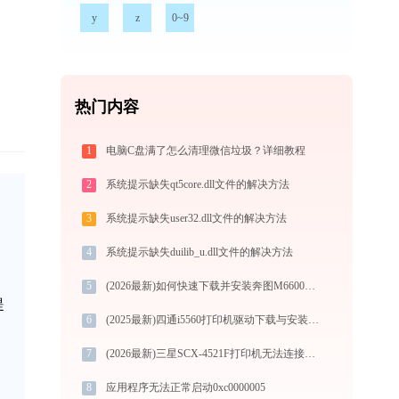
y
z
0~9
热门内容
1
电脑C盘满了怎么清理微信垃圾？详细教程
2
系统提示缺失qt5core.dll文件的解决方法
3
系统提示缺失user32.dll文件的解决方法
的
4
系统提示缺失duilib_u.dll文件的解决方法
5
(2026最新)如何快速下载并安装奔图M6600打印机驱动：详细步骤解析
提
6
(2025最新)四通i5560打印机驱动下载与安装指南 | 兼容性及常见问题解决
7
(2026最新)三星SCX-4521F打印机无法连接？教你快速解决方法-金山毒霸
8
应用程序无法正常启动0xc0000005