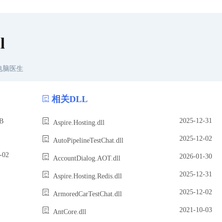
l
电脑医生
相关DLL
2025-12-31
B
Aspire.Hosting.dll
2025-12-02
AutoPipelineTestChat.dll
02
2026-01-30
AccountDialog.AOT.dll
2025-12-31
Aspire.Hosting.Redis.dll
2025-12-02
ArmoredCarTestChat.dll
2021-10-03
AntCore.dll