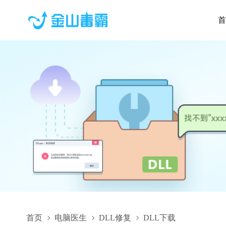
首
首页
电脑医生
DLL修复
DLL下载
AnalysisSHMonitorData.dll,AnalysisSHMonitorData.dll下载,An