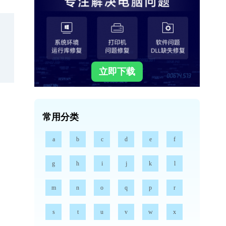
立即下载
常用分类
a
b
c
d
e
f
g
h
i
j
k
l
m
n
o
q
p
r
s
t
u
v
w
x