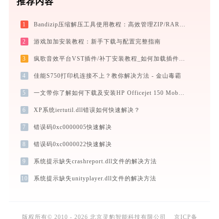
推荐内容
1
Bandizip压缩解压工具使用教程：高效管理ZIP/RAR/7Z等30+格式的免费压缩神器
2
游戏加加安装教程：新手下载与配置完整指南
3
疯歌音效平台VST插件/补丁安装教程_如何加载插件效果包
4
佳能S750打印机连接不上？教你解决方法 - 金山毒霸
5
一文带你了解如何下载及安装HP Officejet 150 Mobile L511打印机驱动
6
XP系统iertutil.dll错误如何快速解决？
7
错误码0xc0000005快速解决
8
错误码0xc0000022快速解决
9
系统提示缺失crashreport.dll文件的解决方法
10
系统提示缺失unityplayer.dll文件的解决方法
版权所有© 2010 - 2026 北京灵豹智能科技有限公司
京ICP备