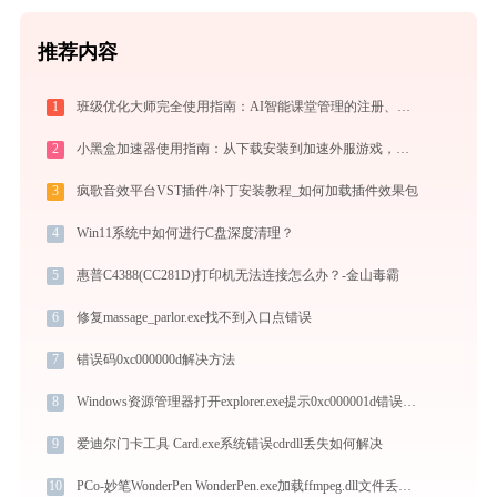
推荐内容
1
班级优化大师完全使用指南：AI智能课堂管理的注册、实操与效率提升全攻略（2026最新）
2
小黑盒加速器使用指南：从下载安装到加速外服游戏，免费版够用吗
3
疯歌音效平台VST插件/补丁安装教程_如何加载插件效果包
4
Win11系统中如何进行C盘深度清理？
5
惠普C4388(CC281D)打印机无法连接怎么办？-金山毒霸
6
修复massage_parlor.exe找不到入口点错误
7
错误码0xc000000d解决方法
8
Windows资源管理器打开explorer.exe提示0xc000001d错误码怎么办
9
爱迪尔门卡工具 Card.exe系统错误cdrdll丢失如何解决
10
PCo-妙笔WonderPen WonderPen.exe加载ffmpeg.dll文件丢失处理办法